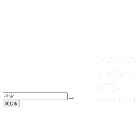
アスベス
ト分析依
頼書
–
REQUEST
閉じる
–