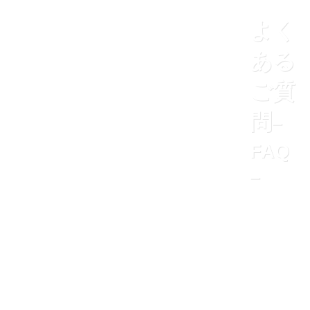
よく
ある
ご質
問
–
FAQ
–