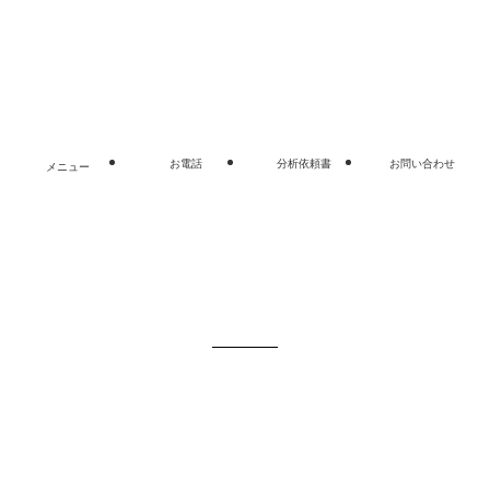
よくあるご質問
プライバシーポリシー
お問い合わせ
©
ASLABO, Inc. All rights reserved.
お電話
分析依頼書
お問い合わせ
メニュー
閉じる